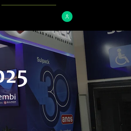
CONTACT
025
hembi