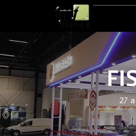
HOME
FI
27 a