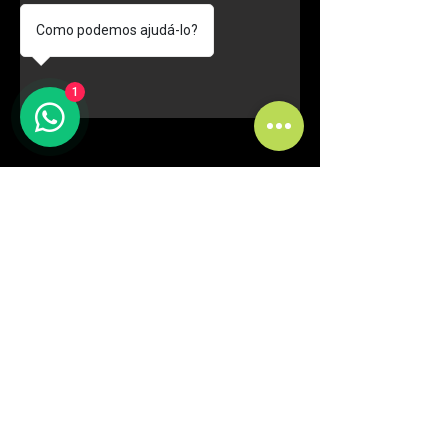
Como podemos ajudá-lo?
1
Curitiba - PR
comercial@fmfstands.com.br
(41) 3562-6722
(41) 99645 9885 - (11) 97492-5051
Rua Pedro do Rosário, 2614.
Jd. Guaraituba - Colombo
CEP
83413-380
SÃO PAULO-SP