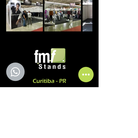
Curitiba - PR
comercial@fmfstands.com.br
(41) 3562-6722
(41) 99645 9885 - (11) 97492-5051
Rua Pedro do Rosário, 2614.
Jd. Guaraituba - Colombo
CEP
83413-380
SÃO PAULO-SP