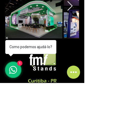
Como podemos ajudá-lo?
1
Curitiba - PR
comercial@fmfstands.com.br
(41) 3562-6722
(41) 99645 9885 - (11) 97492-5051
Rua Pedro do Rosário, 2614.
Jd. Guaraituba - Colombo
CEP
83413-380