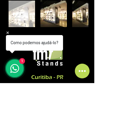
Como podemos ajudá-lo?
1
Curitiba - PR
comercial@fmfstands.com.br
(41) 3562-6722
(41) 99645 9885 - (11)
97492-5051
Pedro do Rosario Street, 2614.
Guaraituba Garden - Colombo
ZIP Code
83413-380
SÃO PAULO-SP