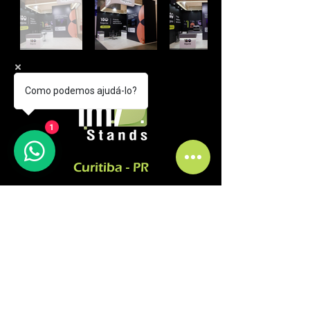
Como podemos ajudá-lo?
1
Curitiba - PR
comercial@fmfstands.com.br
(41) 3562-6722
(41) 99645 9885 - (11) 97492-5051
Rua Pedro do Rosário, 2614.
Jd. Guaraituba - Colombo
CEP
83413-380
SÃO PAULO-SP
comercial@fmfstands.com.br