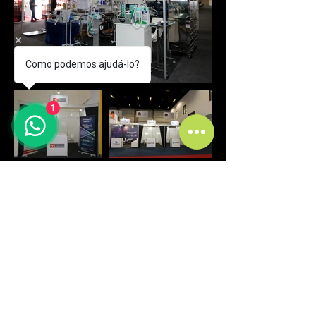
Como podemos ajudá-lo?
1
Curitiba - PR
comercial@fmfstands.com.br
(41) 3562-6722
(41) 99645 9885 - (11) 97492-5051