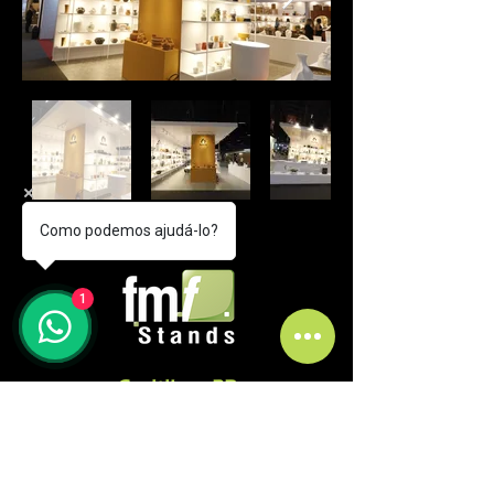
Como podemos ajudá-lo?
1
Curitiba - PR
comercial@fmfstands.com.br
(41) 3562-6722
(41) 99645 9885 - (11) 97492-5051
Rua Pedro do Rosário, 2614.