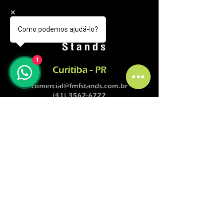
Como podemos ajudá-lo?
1
Curitiba - PR
comercial@fmfstands.com.br
(41) 3562-6722
(41) 99645 9885 - (11) 97492-5051
Rua Pedro do Rosário, 2614.
Jd. Guaraituba - Colombo
CEP
83413-380
SÃO PAULO-SP
comercial@fmfstands.com.br
(41) 3562-6722
(41) 99645 9885 - (11) 97492-5051
Traslado a otra dirección