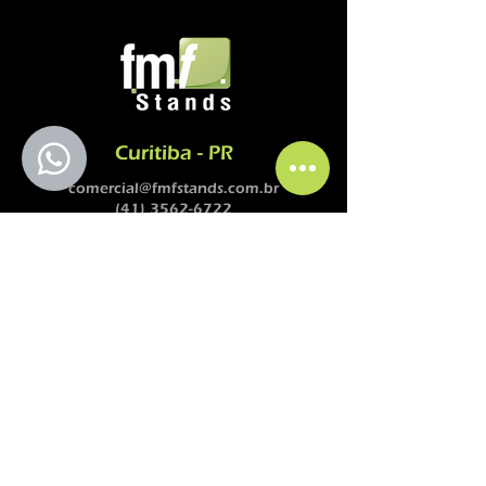
Curitiba - PR
comercial@fmfstands.com.br
(41) 3562-6722
(41) 99645 9885 - (11)
97492-5051
Pedro do Rosario Street, 2614.
Guaraituba Garden - Colombo
ZIP Code
83413-380
SÃO PAULO-SP
comercial@fmfstands.com.br
(41) 3562-6722
(41) 99645 9885 - (11) 97492-5051
Em mudança para outro endereço